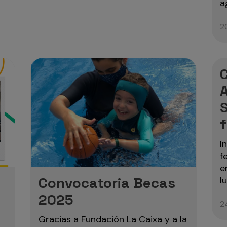
a
2
S
f
I
f
e
Convocatoria Becas
l
2025
2
Gracias a Fundación La Caixa y a la