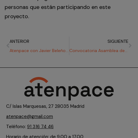
personas que están participando en este
proyecto.
Ant
Sig
ANTERIOR
SIGUIENTE
Atenpace con Javier Beleño en la Rock ´n´ Roll Madrid Marathon
Convocatoria Asamblea de Socios
C/ Islas Marquesas, 27 28035 Madrid
atenpace@gmail.com
Teléfono:
91 316 74 46
Horario de atención: de 9.00 a 17.00