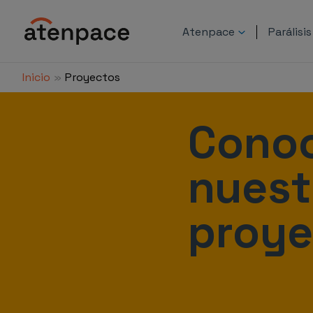
Ir
al
Atenpace
Parálisi
contenido
Inicio
Proyectos
Cono
nuest
proye