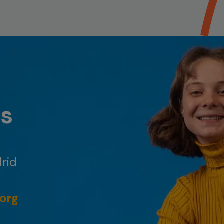
os
rid
org