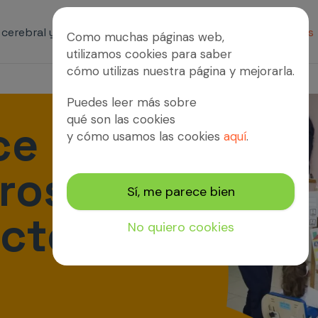
s cerebral y patologías afines
Servicios
Proyectos
Como muchas páginas web,
utilizamos cookies para saber
cómo utilizas nuestra página y mejorarla.
Puedes leer más sobre
qué son las cookies
ce
y cómo usamos las cookies
aquí
.
ros
Sí, me parece bien
ctos
No quiero cookies