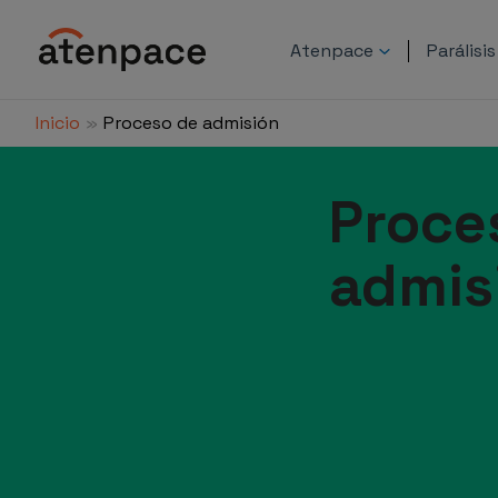
Ir
al
Atenpace
Parálisi
contenido
Inicio
Proceso de admisión
Proce
admis