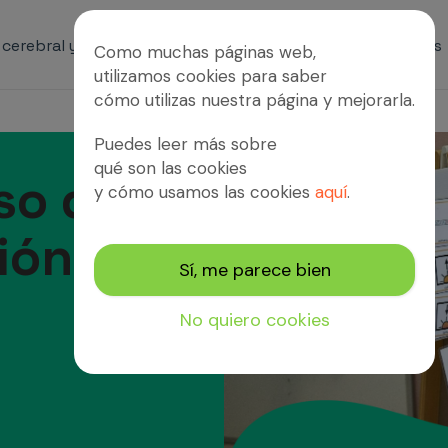
s cerebral y patologías afines
Servicios
Proyectos
Como muchas páginas web,
utilizamos cookies para saber
cómo utilizas nuestra página y mejorarla.
Puedes leer más sobre
qué son las cookies
so de
y cómo usamos las cookies
aquí
.
ión
Sí, me parece bien
No quiero cookies