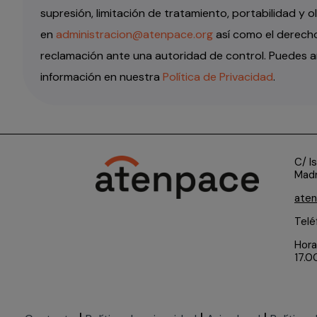
supresión, limitación de tratamiento, portabilidad y o
en
administracion@atenpace.org
así como el derecho
reclamación ante una autoridad de control. Puedes am
información en nuestra
Política de Privacidad
.
C/ I
Madr
ate
Telé
Hora
17.0