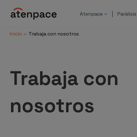
Ir
al
Atenpace
Parálisi
contenido
Inicio
Trabaja con nosotros
Trabaja con
nosotros