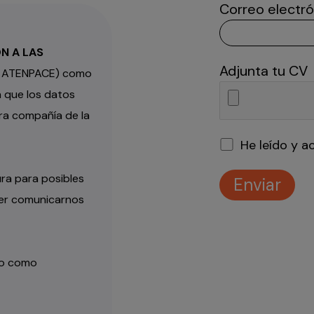
Correo electró
N A LAS
Adjunta tu CV
, ATENPACE) como
a que los datos
ra compañía de la
He leído y a
ura para posibles
der comunicarnos
to como