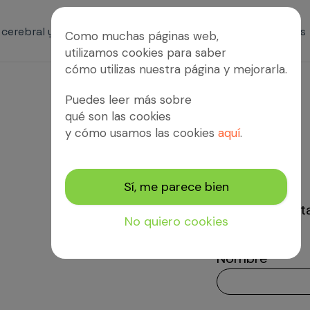
s cerebral y patologías afines
Servicios
Proyectos
Como muchas páginas web,
utilizamos cookies para saber
cómo utilizas nuestra página y mejorarla.
Puedes leer más sobre
qué son las cookies
y cómo usamos las cookies
aquí
.
Sí, me parece bien
Escríbenos y te contest
No quiero cookies
Nombre