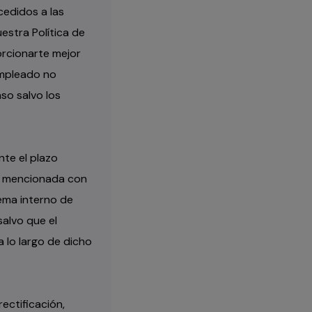
cedidos a las
stra Política de
porcionarte mejor
empleado no
so salvo los
te el plazo
ad mencionada con
tema interno de
alvo que el
a lo largo de dicho
ectificación,